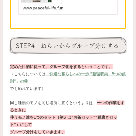
元々部屋は片付いていましたが、物
量がとても多く収納用品で隠してい
www.peaceful-life.fun
るといった感じでした。その時に嫌
というほどモ...
STEP4 ねらいからグループ分けする
定めた目的に従って、グループ化をする
ということです。
（こちらについては
「快適な暮らしへの一歩 “整理収納 5つの鉄
則”」の④
でも触れています）
同じ種類のモノを同じ場所に置くというよりは、
一つの作業をす
るときに
使うモノ達を1つのセット（例えば“お茶セット”“靴磨きセッ
ト”）にして
グループ分けをしていきます。