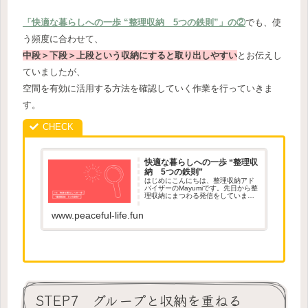
「快適な暮らしへの一歩 “整理収納 5つの鉄則”」の②
でも、使
う頻度に合わせて、
中段＞下段＞上段という収納にすると取り出しやすい
とお伝えし
ていましたが、
空間を有効に活用する方法を確認していく作業を行っていきま
す。
快適な暮らしへの一歩 “整理収
納 5つの鉄則”
はじめにこんにちは、整理収納アド
バイザーのMayumiです。先日から整
理収納にまつわる発信をしています
が、今日は実践編として“整理収納
5つの鉄則”についてご紹介させてい
www.peaceful-life.fun
ただきます。（出典元：整理収納ア
ドバイザー2級テキスト）適正量を決
める...
STEP7 グループと収納を重ねる