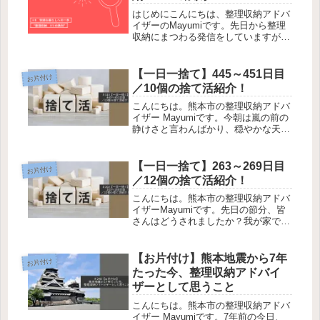
はじめにこんにちは、整理収納アドバ
イザーのMayumiです。先日から整理
収納にまつわる発信をしていますが、
今日は実践編として“整理収納 5つの
鉄則”についてご紹介させていただき
ます。（出典元：整理収納アドバイザ
【一日一捨て】445～451日目
お片付け
ー2級テキスト）適正量を決める...
／10個の捨て活紹介！
こんにちは。熊本市の整理収納アドバ
イザー Mayumiです。今朝は嵐の前の
静けさと言わんばかり、穏やかな天気
が広がっています。いつもよりも風が
吹いて、少し涼しくも感じたりして。
台風の影響でしょうか・・・。愛犬こ
【一日一捨て】263～269日目
お片付け
はく、しっかりこっち見ておりま...
／12個の捨て活紹介！
こんにちは。熊本市の整理収納アドバ
イザーMayumiです。先日の節分、皆
さんはどうされましたか？我が家では
スーパーでGETした恵方巻きをいただ
きました♪福が舞い込むといいなぁ。
それでは、今日は先週一週間分の【一
【お片付け】熊本地震から7年
お片付け
日一捨て報告】です。宜しければ...
たった今、整理収納アドバイ
ザーとして思うこと
こんにちは。熊本市の整理収納アドバ
イザー Mayumiです。7年前の今日、