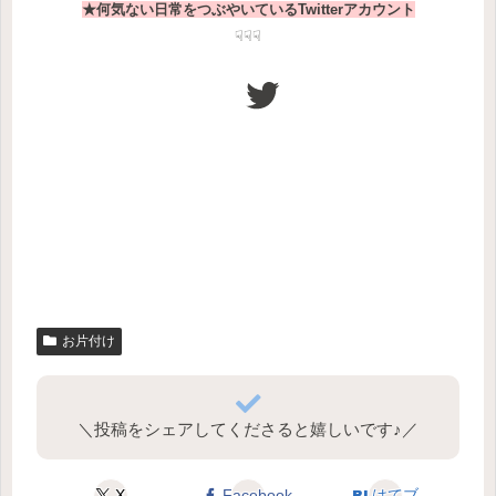
★何気ない日常をつぶやいているTwitterアカウント
☟☟☟
Twitter
お片付け
＼投稿をシェアしてくださると嬉しいです♪／
X
Facebook
はてブ