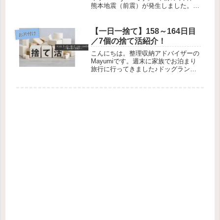
熊本地震（前震）が発生しました。あ
れからもう7年経ったのか…とビック
リしています。ということで、今日は
熊本地震から7年たった今、【整理収
【一日一捨て】158～164日目
お片付け
納アドバイザーとして思うこと】...
／7個の捨て活紹介！
こんにちは。整理収納アドバイザーの
Mayumiです。週末に家族でお泊まり
旅行に行ってきました♪ドッグラン付
きのお宿だったのですが、愛犬も久々
のドッグランで思いっきり駆け回れた
のできっと楽しかったことと思いま
す。私も夫も料理や温泉にすっかり
癒...