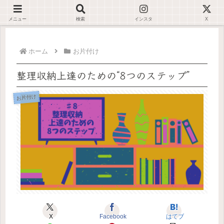
デジタルが苦手でも大丈夫🌿仕事が止まらない環境を一緒に整えます✊🏻
メニュー
検索
インスタ
X
ホーム
お片付け
整理収納上達のための“8つのステップ”
お片付け
X
Facebook
はてブ