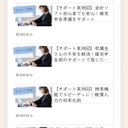
【サポート実例㊸】会計ソ
サポート実例
フト初心者でも安心！確定
申告準備をサポート
2025.02.11
【サポート実例㊷】受講生
サポート実例
さんの不安を解消！確定申
告前のサポートで感じたス
ッキリ感
2025.02.11
【サポート実例㊶】検索機
サポート実例
能でスピーディに！帳簿入
力の効率化術
2025.02.11