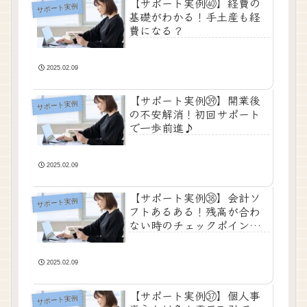
【サポート実例㊵】経費の
サポート実例
基礎がわかる！手土産も経
費になる？
2025.02.09
【サポート実例㊴】開業後
サポート実例
の不安解消！初回サポート
で一歩前進♪
2025.02.09
【サポート実例㊳】会計ソ
サポート実例
フトあるある！残高が合わ
ない時のチェックポイント
✨
2025.02.09
【サポート実例㊲】個人事
サポート実例