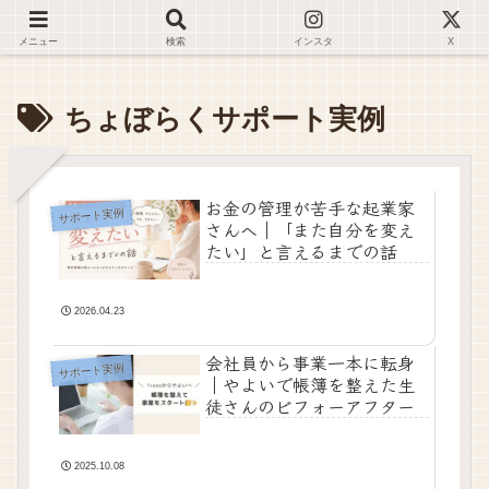
デジタルが苦手でも大丈夫🌿仕事が止まらない環境を一緒に整えます✊🏻
メニュー
検索
インスタ
X
ちょぼらくサポート実例
お金の管理が苦手な起業家
サポート実例
さんへ｜「また自分を変え
たい」と言えるまでの話
2026.04.23
会社員から事業一本に転身
サポート実例
｜やよいで帳簿を整えた生
徒さんのビフォーアフター
2025.10.08