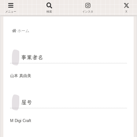
デジタルが苦手でも大丈夫🌿仕事が止まらない環境を一緒に整えます✊🏻
メニュー
検索
インスタ
X
ホーム
事業者名
山本 真由美
屋号
M Digi Craft