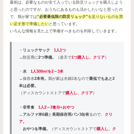
最初は、必要なものが全て入っている防災リュックを購入しよう
と思ったのですが、おうちにあるものも活かしたいなと思ったの
で、我が家では
“必要最低限の防災リュック”
を足りないものを買
い足す形で準備したい
と思っています。
いろんな情報を見た上で準備すべきものを列挙していきます。
・リュックサック
1人1つ
→防災用に
2つ準備。
（楽天で
1つ
購入し、クリア
）
・
水
1人500mlを2～3本
→保存水
2本有
。
我が家は夫婦2名なので
最低でもあと2
本は必要。
（ディスカウントストアで
購入し、クリア
）
・非常食
1人2～3食分+おやつ
→
アルファ米6袋
と
長期保存用パン3缶
有
るので、
クリ
ア
。
おやつを準備。
（ディスカウントストアで
購入し、ク