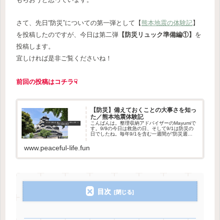
さて、先日“防災”についての第一弾として【
熊本地震の体験記
】
を投稿したのですが、今日は第二弾
【防災リュック準備編①】
を
投稿します。
宜しければ是非ご覧くださいね！
前回の投稿はコチラ☟
【防災】備えておくことの大事さを知っ
た／熊本地震体験記
こんばんは。整理収納アドバイザーのMayumiで
す。9/9の今日は救急の日、そして9/1は防災の
日でしたね。毎年9/1を含む一週間が“防災週
間”とされていて、防災についてのいろんな取り
組みがおこなわれているようです。先日、
www.peaceful-life.fun
TBS「マツコの知...
目次