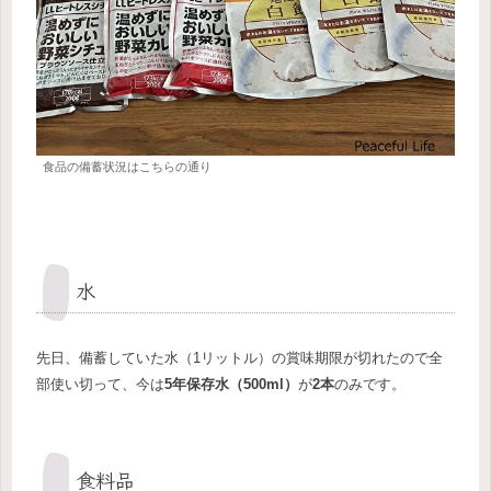
食品の備蓄状況はこちらの通り
水
先日、備蓄していた水（1リットル）の賞味期限が切れたので全
部使い切って、今は
5年保存水（500ml）
が
2本
のみです。
食料品