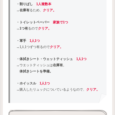
・割りばし
1人複数本
→
在庫有
るため、
クリア。
・トイレットペーパー
家族で1つ
→
1つ有
るので
クリア。
・軍手
1人1つ
→1人1つずつ有るので
クリア。
・体拭きシート・ウェットティッシュ
1人1つ
→ウエットティッシュは
在庫有
。
体拭きシートを準備。
・ホイッスル
1人1つ
→購入したリュックについているようなので、
クリア。