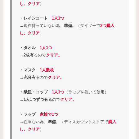
し、クリア
）
・レインコート
1人1つ
→現在持っていない為、
準備。
（ダイソーで
2つ購入
し、クリア
）
・タオル
1人1つ
→
2枚有
るので
クリア。
・マスク
1人数枚
→
充分有
るので
クリア。
・紙皿・コップ
1人1つ
（ラップを巻いて使用）
→
1人1つずつ有
るので
クリア。
・ラップ
家族で1つ
→在庫ない為、
準備
。（ディスカウントストアで
購入
し、クリア
）