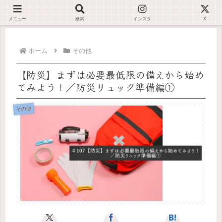
デジタルが苦手でも大丈夫🌿仕事が止まらない環境を一緒に整えます✊🏻
メニュー
検索
インスタ
X
ホーム
その他
【防災】まずは必要最低限の備えから始め
てみよう！／防災リュック準備編①
その他