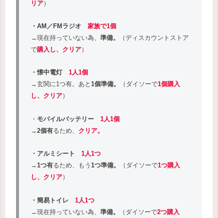
リア
）
・AM／FMラジオ
家族で
1個
→現在持っていない為、
準備。
（ディスカウントストア
で
購入し、クリア
）
・懐中電灯
1人1個
→玄関に1つ有。あと
1個準備。
（ダイソーで
1個購入
し、
クリア
）
・
モバイルバッテリー
1人1個
→
2個有
るため、
クリア。
・アルミシート
1人1つ
→
1つ有
るため、もう
1つ準備。
（ダイソーで
1つ購入
し、
クリア
）
・簡易トイレ
1人1つ
→現在持っていない為、
準備。
（ダイソーで
2つ購入