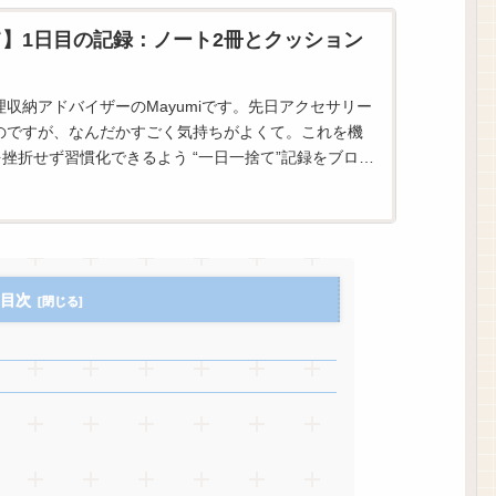
】1日目の記録：ノート2冊とクッション
収納アドバイザーのMayumiです。先日アクセサリー
のですが、なんだかすごく気持ちがよくて。これを機
を挫折せず習慣化できるよう “一日一捨て”記録をブログ
と思います！一日一捨てと...
目次