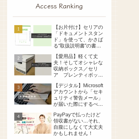
Access Ranking
【お片付け】セリアの
「ドキュメントスタン
ド」を使って、かさば
る“取扱説明書”の書類
整理に成功！
【愛用品】軽くて丈
夫！そしてオシャレな
収納ボックス／セリ
ア プレンティボック
ス
【デジタル】Microsoft
アカウントから「セキ
ュリティ警告メール」
が届いた際にするべき
ことは？
PayPayで払ったけど
領収書がない…それ、
自腹にしなくて大丈夫
かもしれません！