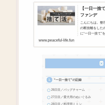
【一日一捨て
ファンデ
こんにちは。整理
の断捨離をした
に“一日一捨て”
に残していきたい
www.peaceful-life.fun
“一日一捨て”の記録
26日目／バッグチャーム
27日目／愛犬用のぬいぐるみ
28日目／料理用ミトン