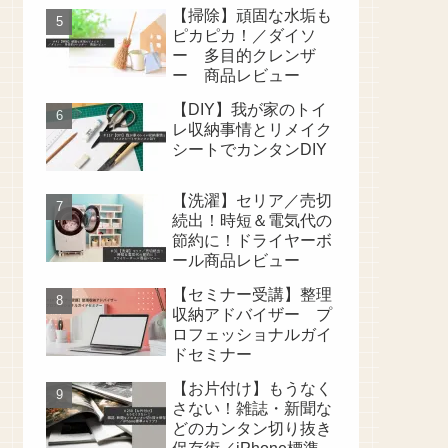
【掃除】頑固な水垢も
ピカピカ！／ダイソ
ー 多目的クレンザ
ー 商品レビュー
【DIY】我が家のトイ
レ収納事情とリメイク
シートでカンタンDIY
【洗濯】セリア／売切
続出！時短＆電気代の
節約に！ドライヤーボ
ール商品レビュー
【セミナー受講】整理
収納アドバイザー プ
ロフェッショナルガイ
ドセミナー
【お片付け】もうなく
さない！雑誌・新聞な
どのカンタン切り抜き