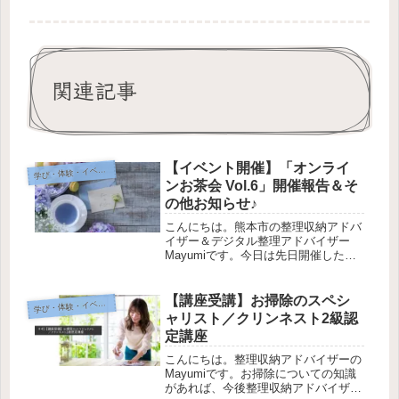
関連記事
【イベント開催】「オンライ
学
び・体験・イベント
ンお茶会 Vol.6」開催報告＆そ
の他お知らせ♪
こんにちは。熊本市の整理収納アドバ
イザー＆デジタル整理アドバイザー
Mayumiです。今日は先日開催した
【オンラインお茶会】の様子について
お伝えしたいと思っています。宜しけ
ればぜひご覧ください！今回6回目と
【講座受講】お掃除のスペシ
学
び・体験・イベント
なる「オンラインお茶会」3/6 1...
ャリスト／クリンネスト2級認
定講座
こんにちは。整理収納アドバイザーの
Mayumiです。お掃除についての知識
があれば、今後整理収納アドバイザー