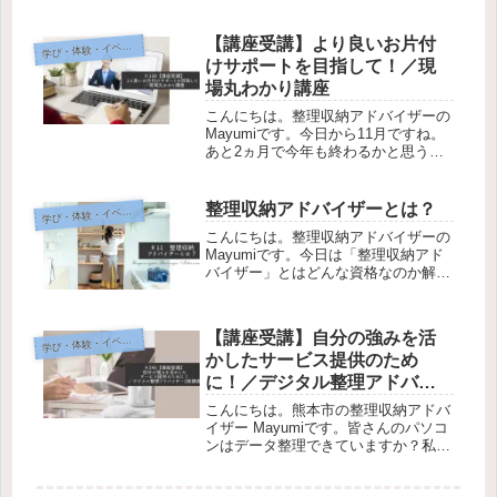
の仕事にも生かせるかなと思い、先日
「クリンネスト」というお掃除スペシ
ャリストの認定講座をオンライン受講
【講座受講】より良いお片付
学
び・体験・イベント
（ZOOM）しました。忘れないう...
けサポートを目指して！／現
場丸わかり講座
こんにちは。整理収納アドバイザーの
Mayumiです。今日から11月ですね。
あと2ヵ月で今年も終わるかと思う
と、時の流れの速さに驚くばかりで
す。私は、整理収納アドバイザーとし
て4月から歩きだしたばかりですが、
整理収納アドバイザーとは？
学
び・体験・イベント
受験もオンラインだったため同期が
こんにちは。整理収納アドバイザーの
お...
Mayumiです。今日は「整理収納アド
バイザー」とはどんな資格なのか解説
したいと思います。興味はあるけれ
ど、具体的にどんな資格だろうと気に
なっている方、是非チェックしてみて
【講座受講】自分の強みを活
学
び・体験・イベント
ください。整理収納アドバイザーと
かしたサービス提供のため
は...
に！／デジタル整理アドバイ
ザー2級®講座
こんにちは。熊本市の整理収納アドバ
イザー Mayumiです。皆さんのパソコ
ンはデータ整理できていますか？私は
パソコン内部の他に外付けのハードデ
ィスクやクラウドサービスとあらゆる