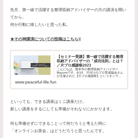
先月、第一線で活躍する整理収納アドバイザーの方の講演を聞い
てから、
何か行動に移したいと思った私。
★その神講演についての投稿はこちら☟
【セミナー受講】第一線で活躍する整理
収納アドバイザーの「成功法則」とは？
／片プロ感謝祭2023
こんにちは。熊本市の整理収納アドバイザー
Mayumiです。6/16 片付けのプロ育成協会さん
が主催された【片プロ感謝祭】というオンライ
ンセミナーに参加しました。だいぶ日が経ちま
www.peaceful-life.fun
したが、まだ受講した時のワクワクが胸に残っ
ています。今日はその...
といっても、できる講座はミニ講座だけ。
新しい講座をするにしても準備がそれなりにかかります。
何も準備せずにできることって何だろうと考えた時に
「オンラインお茶会」はどうだろうと思ったんです。