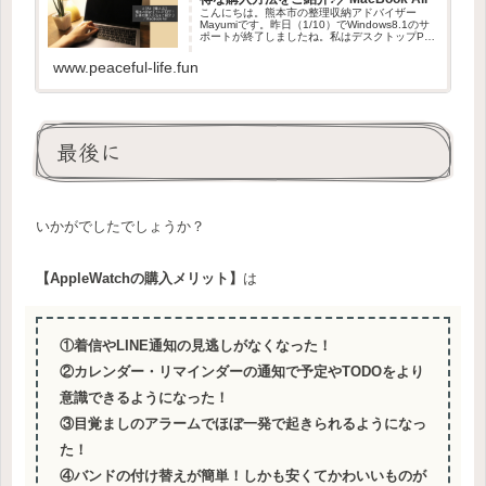
こんにちは。熊本市の整理収納アドバイザー
Mayumiです。昨日（1/10）でWindows8.1のサ
ポートが終了しましたね。私はデスクトップPC
とノートPCを所有しているのですが、ノートPC
がWindows8.1だったので、少し前から買い替...
www.peaceful-life.fun
最後に
いかがでしたでしょうか？
【AppleWatchの購入メリット】
は
①着信やLINE通知の見逃しがなくなった！
②カレンダー・リマインダーの通知で予定やTODOをより
意識できるようになった！
③目覚ましのアラームでほぼ一発で起きられるようになっ
た！
④バンドの付け替えが簡単！しかも安くてかわいいものが