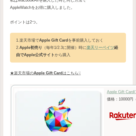
私はMacbookAirを購入した時と同じ方法で
AppleWatchをお得に購入しました。
ポイントは2つ。
1.楽天市場で
Apple Gift Card
を事前購入しておく
2.
Apple初売り
（毎年1/2.3に開催）時に
楽天リーベイツ
経
由でApple公式サイト
から購入
★楽天市場の
Apple Gift Card
はこちら☟
Apple Gift Card
価格：10000