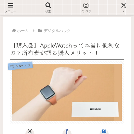
デジタルが苦手でも大丈夫🌿仕事が止まらない環境を一緒に整えます✊🏻
メニュー
検索
インスタ
X
ホーム
デジタルハック
【購入品】AppleWatchって本当に便利な
の？所有者が語る購入メリット！
デジタルハック