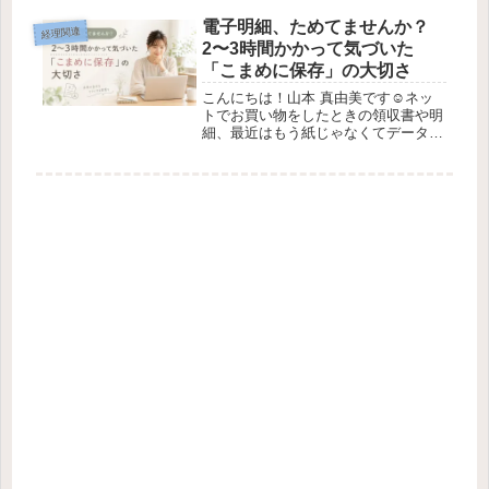
をやさしく解説します。帳簿づけが節
税の土台になる理由もお伝えします。
電子明細、ためてませんか？
経理関連
2〜3時間かかって気づいた
「こまめに保存」の大切さ
こんにちは！山本 真由美です☺️ネッ
トでお買い物をしたときの領収書や明
細、最近はもう紙じゃなくてデータで
もらうことが増えましたよね。「紙が
増えなくて便利♪」そう思っていたの
に、いざ整理しようとしたら、想像以
上に時間がかかってしまった…なん
て...