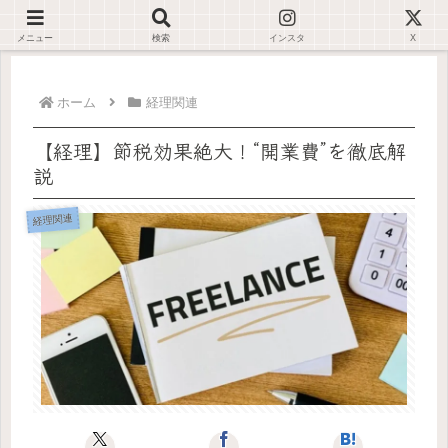
デジタルが苦手でも大丈夫🌿仕事が止まらない環境を一緒に整えます✊🏻
メニュー
検索
インスタ
X
ホーム
経理関連
【経理】節税効果絶大！“開業費”を徹底解
説
経理関連