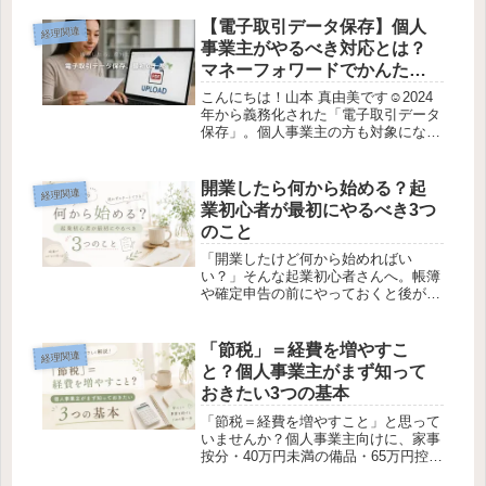
方法があるのご存知ですか〜🤗開業届
を提出するときになんとなく“青色申
【電子取引データ保存】個人
経理関連
告”を選択された方や“青色申告”の...
事業主がやるべき対応とは？
マネーフォワードでかんたん
に！
こんにちは！山本 真由美です☺️2024
年から義務化された「電子取引データ
保存」。個人事業主の方も対象になる
ルールですが…「名前は聞いたことあ
るけど、実際どうしたらいいの？」
「保存ってプリントしておけばいいん
開業したら何から始める？起
経理関連
じゃないの？」そんなお声をよく耳...
業初心者が最初にやるべき3つ
のこと
「開業したけど何から始めればい
い？」そんな起業初心者さんへ。帳簿
や確定申告の前にやっておくと後がラ
クになる3つのことと、迷わず進める
ために大切な「順番」についてお伝え
します。
「節税」＝経費を増やすこ
経理関連
と？個人事業主がまず知って
おきたい3つの基本
「節税＝経費を増やすこと」と思って
いませんか？個人事業主向けに、家事
按分・40万円未満の備品・65万円控除
など、まず知っておきたい3つの基本