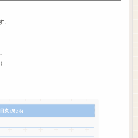
です。
。
）
目次