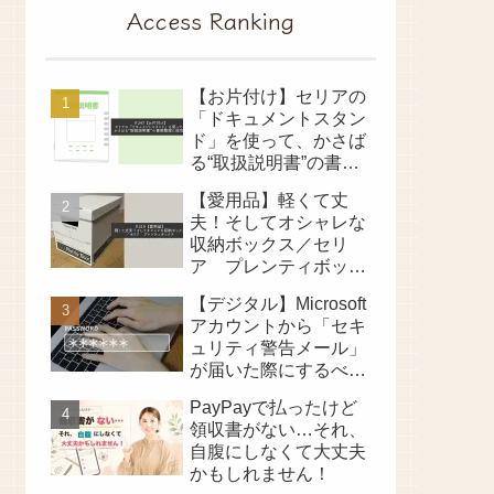
Access Ranking
【お片付け】セリアの
「ドキュメントスタン
ド」を使って、かさば
る“取扱説明書”の書類
整理に成功！
【愛用品】軽くて丈
夫！そしてオシャレな
収納ボックス／セリ
ア プレンティボック
ス
【デジタル】Microsoft
アカウントから「セキ
ュリティ警告メール」
が届いた際にするべき
ことは？
PayPayで払ったけど
領収書がない…それ、
自腹にしなくて大丈夫
かもしれません！