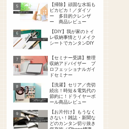
【掃除】頑固な水垢も
ピカピカ！／ダイソ
ー 多目的クレンザ
ー 商品レビュー
【DIY】我が家のトイ
レ収納事情とリメイク
シートでカンタンDIY
【セミナー受講】整理
収納アドバイザー プ
ロフェッショナルガイ
ドセミナー
【洗濯】セリア／売切
続出！時短＆電気代の
節約に！ドライヤーボ
ール商品レビュー
【お片付け】もうなく
さない！雑誌・新聞な
どのカンタン切り抜き