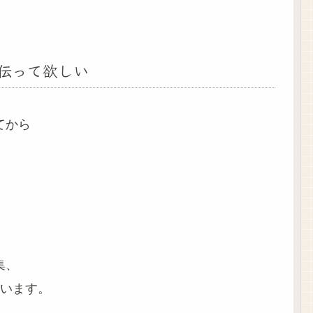
を手伝って欲しい
てから
。
集、
います。