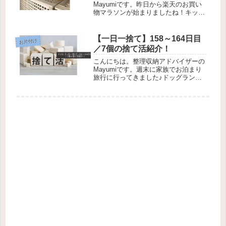
Mayumiです。昨日から楽天のお買い
物マラソンが始まりましたね！キッチ
ングッズを買いたいなと思っていたの
で、早くお買い物マラソンが来ないか
な～と待ち望んでいました。買いたい
【一日一捨て】158～164日目
お片付け
モノをまだきちんと吟味できていな...
／7個の捨て活紹介！
こんにちは。整理収納アドバイザーの
Mayumiです。週末に家族でお泊まり
旅行に行ってきました♪ドッグラン付
きのお宿だったのですが、愛犬も久々
のドッグランで思いっきり駆け回れた
のできっと楽しかったことと思いま
す。私も夫も料理や温泉にすっかり
癒...