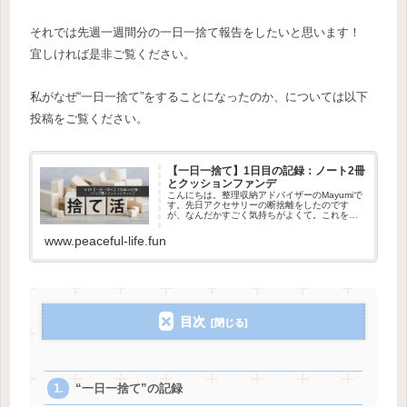
それでは先週一週間分の一日一捨て報告をしたいと思います！
宜しければ是非ご覧ください。
私がなぜ“一日一捨て”をすることになったのか、については以下
投稿をご覧ください。
【一日一捨て】1日目の記録：ノート2冊
とクッションファンデ
こんにちは。整理収納アドバイザーのMayumiで
す。先日アクセサリーの断捨離をしたのです
が、なんだかすごく気持ちがよくて。これを機
に“一日一捨て”を挫折せず習慣化できるよう “一
日一捨て”記録をブログに残していきたいと思い
www.peaceful-life.fun
ます！一日一捨てと...
目次
“一日一捨て”の記録