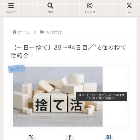
デジタルが苦手でも大丈夫🌿仕事が止まらない環境を一緒に整えます✊🏻
メニュー
検索
インスタ
X
ホーム
お片付け
【一日一捨て】88～94日目／16個の捨て
活紹介！
お片付け