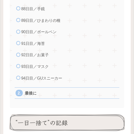
88日目／手鏡
89日目／ひまわりの種
90日目／ボールペン
91日目／海苔
92日目／お菓子
93日目／マスク
94日目／GUスニーカー
最後に
“一日一捨て”の記録