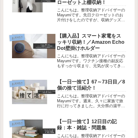
ローゼット上棚収納！
こんにちは。整理収納アドバイザーの
Mayumiです。先日クローゼットのお
片付けをしたのですが、収納グッズを
購入してからにしようと思って、上棚
については手を付けていませんでし
た。IKEAのオンラインショップで注
【購入品】スマート家電をス
お片付け
文した収納グッズが昨日届いたので...
ッキリ収納！／Amazon Echo
Dot壁掛けホルダー
こんにちは。整理収納アドバイザーの
Mayumiです。ワクチン接種の副反応
もすっかり収まり、元気が戻ってきま
した♪これからどんどん寒くなるの
で、体調管理しっかり気を付けていき
たいですね。さて、今日は最近購入し
【一日一捨て】67～73日目／8
お片付け
た【Amazon Echo Dot...
個の捨て活紹介！
こんにちは。整理収納アドバイザーの
Mayumiです。週末、久々に家族で旅
行に行ってきました。大分県の湯平温
泉というところで、湯布院から車で25
分くらいの場所にあります。とても素
敵なお宿でとっても癒されました。ま
【一日一捨て】12日目の記
お片付け
た後日、今回の旅行記についても...
録：本・雑誌・問題集
こんにちは。整理収納アドバイザーの