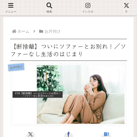
デジタルが苦手でも大丈夫🌿仕事が止まらない環境を一緒に整えます✊🏻
メニュー
検索
インスタ
X
ホーム
お片付け
【断捨離】ついにソファーとお別れ！／ソ
ファーなし生活のはじまり
お片付け