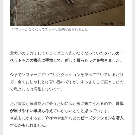
ソファーがなくなってスッキリ空間が生まれました
愛犬がカミカミしてところどころ糸がなくなっていた
タイルカー
ペットもこの機会に手放して、新しく買ったラグを敷きました
。
今までソファーに置いていたクッションを並べて置いているだけ
で、全くおしゃれとは言い難いですが、すっきりして広々したの
で私としては満足しています。
ただ両親が毎週愛犬に会うために我が家に来てくれるので、
両親
が座りやすい環境
も考えていかないとなと思っています。
今後もしかすると、Yogiboや無印などの
ビーズクッションを購入
するかも
しれません。