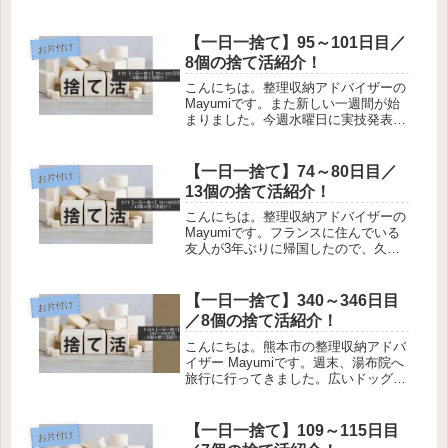
ですが、残念ながら今年はどこにも行
けていません。ですが、お散歩コース
になっている近所の公園で毎日紅葉を
【一日一捨て】95～101日目／
お片付け
楽しんでいます。今週末こそはど...
8個の捨て活紹介！
こんにちは。整理収納アドバイザーの
Mayumiです。また新しい一週間が始
まりました。今週水曜日に実技発表を
含む講習を受講する予定にしており、
少し胸がざわざわしています。まだ2
日間ありますので、しっかりと準備し
【一日一捨て】74～80日目／
お片付け
て臨みたいと思います。それでは先...
13個の捨て活紹介！
こんにちは。整理収納アドバイザーの
Mayumiです。フランスに住んでいる
友人が3年ぶりに帰国したので、久々
に会ってきました。全く変わらない彼
女にホッとしながら、近況をお互いに
報告して。楽しい時間はあっという間
【一日一捨て】340～346日目
お片付け
に過ぎますね。彼女とは普段全く連...
／8個の捨て活紹介！
こんにちは。熊本市の整理収納アドバ
イザー Mayumiです。週末、湯布院へ
旅行に行ってきました。広いドッグラ
ン付きのホテルに宿泊したのですが、
愛犬が広いドッグランを駆け回って、
思う存分楽しんでくれていた様子を見
【一日一捨て】109～115日目
お片付け
てすごく嬉しくなりました。移動...