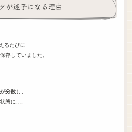
データが迷子になる理由
超えるたびに
保存していました。
タが分散
し、
状態に…。