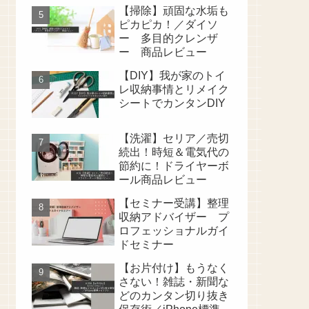
【掃除】頑固な水垢も
ピカピカ！／ダイソ
ー 多目的クレンザ
ー 商品レビュー
【DIY】我が家のトイ
レ収納事情とリメイク
シートでカンタンDIY
【洗濯】セリア／売切
続出！時短＆電気代の
節約に！ドライヤーボ
ール商品レビュー
【セミナー受講】整理
収納アドバイザー プ
ロフェッショナルガイ
ドセミナー
【お片付け】もうなく
さない！雑誌・新聞な
どのカンタン切り抜き