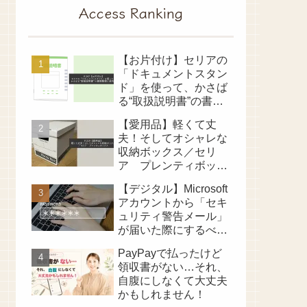
Access Ranking
【お片付け】セリアの
「ドキュメントスタン
ド」を使って、かさば
る“取扱説明書”の書類
整理に成功！
【愛用品】軽くて丈
夫！そしてオシャレな
収納ボックス／セリ
ア プレンティボック
ス
【デジタル】Microsoft
アカウントから「セキ
ュリティ警告メール」
が届いた際にするべき
ことは？
PayPayで払ったけど
領収書がない…それ、
自腹にしなくて大丈夫
かもしれません！