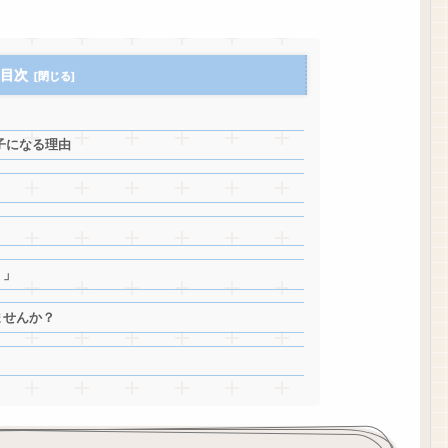
目次
迷子になる理由
？
！」
ませんか？